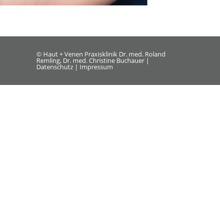
© Haut + Venen Praxisklinik Dr. med. Roland
Remling, Dr. med. Christine Buchauer |
Datenschutz
|
Impressum